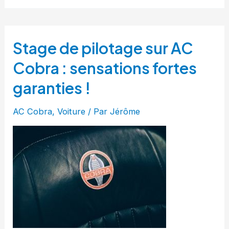
Stage de pilotage sur AC
Cobra : sensations fortes
garanties !
AC Cobra
,
Voiture
/ Par
Jérôme