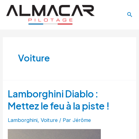
Aller
Pagination
Main
au
des
Rech
Menu
contenu
publications
Voiture
Lamborghini Diablo :
Mettez le feu à la piste !
Lamborghini
,
Voiture
/ Par
Jérôme