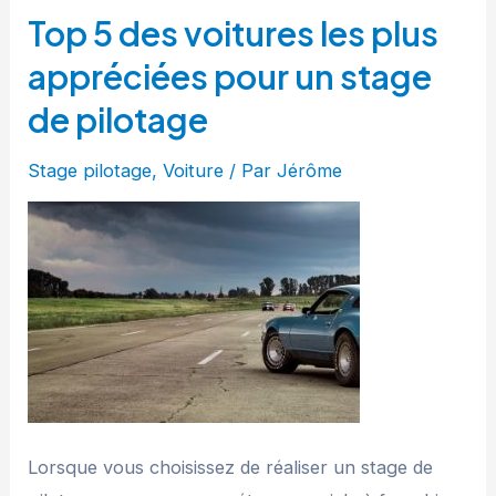
Top 5 des voitures les plus
appréciées pour un stage
de pilotage
Stage pilotage
,
Voiture
/ Par
Jérôme
Lorsque vous choisissez de réaliser un stage de