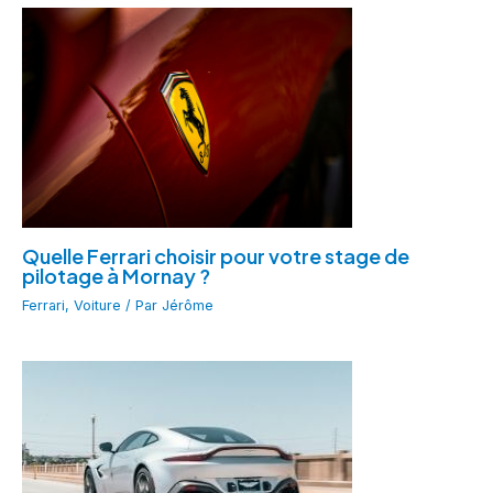
Quelle Ferrari choisir pour votre stage de
pilotage à Mornay ?
Ferrari
,
Voiture
/ Par
Jérôme