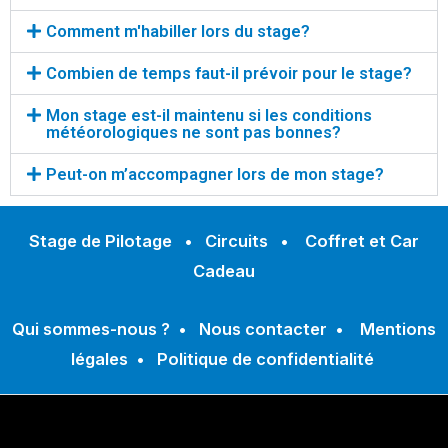
Comment m'habiller lors du stage?
Combien de temps faut-il prévoir pour le stage?
Mon stage est-il maintenu si les conditions
météorologiques ne sont pas bonnes?
Peut-on m’accompagner lors de mon stage?
Stage de Pilotage
•
Circuits
•
Coffret et Car
Cadeau
Qui sommes-nous ?
•
Nous contacter
•
Mentions
légales
•
Politique de confidentialité