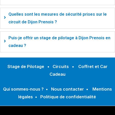
Quelles sont les mesures de sécurité prises sur le
circuit de Dijon Prenois ?
Puis-je offrir un stage de pilotage à Dijon Prenois en
cadeau ?
Stage de Pilotage
•
Circuits
•
Coffret et Car
Cadeau
Qui sommes-nous ?
•
Nous contacter
•
Mentions
légales
•
Politique de confidentialité