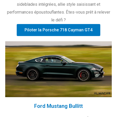
sideblades intégrées, allie style saisissant et
performances époustouflantes. Êtes-vous prêt à relever
le défi ?
Piloter la Porsche 718 Cayman GT4
Ford Mustang Bullitt