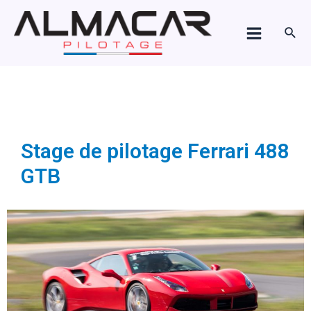
Stage de pilotage Ferrari 488
Aller
Main
au
GTB
Rech
Menu
contenu
Stage de pilotage Ferrari 488
GTB