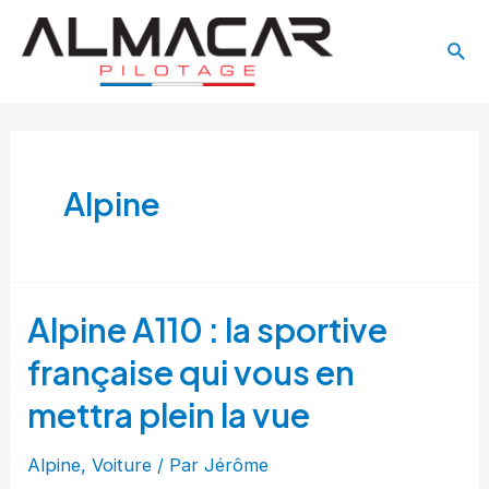
Aller
Main
au
Rech
Menu
contenu
Alpine
Alpine A110 : la sportive
française qui vous en
mettra plein la vue
Alpine
,
Voiture
/ Par
Jérôme