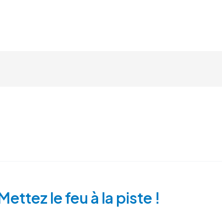
STAGE PILOTAGE
CIRCUIT
ettez le feu à la piste !