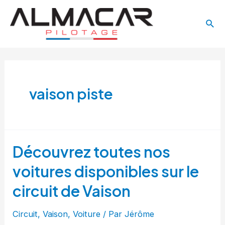
Aller
Main
au
Rech
Menu
contenu
vaison piste
Découvrez toutes nos
voitures disponibles sur le
circuit de Vaison
Circuit
,
Vaison
,
Voiture
/ Par
Jérôme