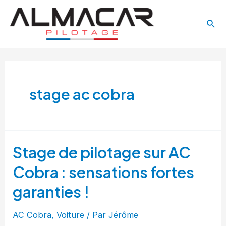
Aller
Main
au
Rech
Menu
contenu
stage ac cobra
Stage de pilotage sur AC
Cobra : sensations fortes
garanties !
AC Cobra
,
Voiture
/ Par
Jérôme