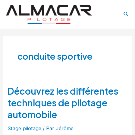
Aller
Main
au
Rech
Menu
contenu
conduite sportive
Découvrez les différentes
techniques de pilotage
automobile
Stage pilotage
/ Par
Jérôme