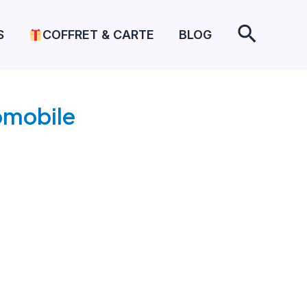
Recher
S
COFFRET & CARTE
BLOG
omobile