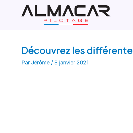
Aller
Navigation
au
de
contenu
l’article
Découvrez les différent
Par
Jérôme
/
8 janvier 2021