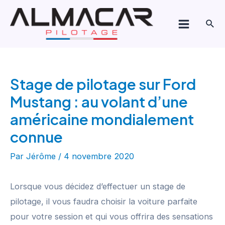
Aller
Navigation
Main
au
de
Rech
Menu
contenu
l’article
Stage de pilotage sur Ford
Mustang : au volant d’une
américaine mondialement
connue
Par
Jérôme
/
4 novembre 2020
Lorsque vous décidez d’effectuer un stage de
pilotage, il vous faudra choisir la voiture parfaite
pour votre session et qui vous offrira des sensations