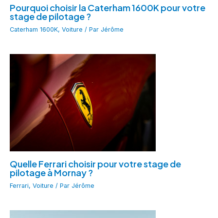
Pourquoi choisir la Caterham 1600K pour votre
stage de pilotage ?
Caterham 1600K
,
Voiture
/ Par
Jérôme
Quelle Ferrari choisir pour votre stage de
pilotage à Mornay ?
Ferrari
,
Voiture
/ Par
Jérôme