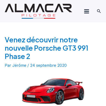
Aller
Navigation
Main
au
de
Rech
Menu
contenu
l’article
Venez découvrir notre
nouvelle Porsche GT3 991
Phase 2
Par
Jérôme
/
24 septembre 2020