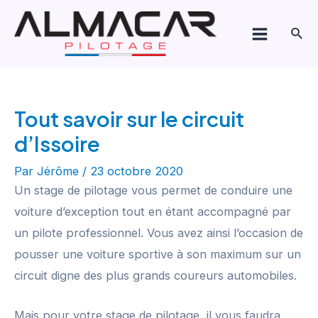
Aller
Navigation
Main
au
de
Rech
Menu
contenu
l’article
Tout savoir sur le circuit
d’Issoire
Par
Jérôme
/
23 octobre 2020
Un stage de pilotage vous permet de conduire une
voiture d’exception tout en étant accompagné par
un pilote professionnel. Vous avez ainsi l’occasion de
pousser une voiture sportive à son maximum sur un
circuit digne des plus grands coureurs automobiles.
Mais pour votre stage de pilotage, il vous faudra