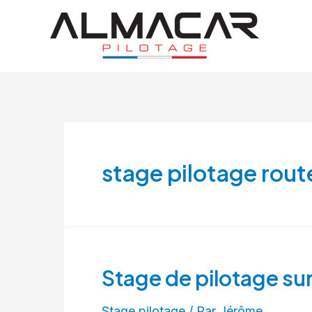
Aller
au
contenu
stage pilotage rout
Stage de pilotage sur
Stage pilotage
/ Par
Jérôme