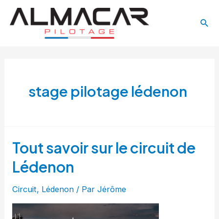
Aller
Main
au
Rech
Menu
contenu
stage pilotage lédenon
Tout savoir sur le circuit de
Lédenon
Circuit
,
Lédenon
/ Par
Jérôme