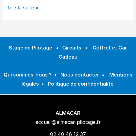
Lire la suite »
Stage de Pilotage
•
Circuits
•
Coffret et Car
Cadeau
Qui sommes-nous ?
•
Nous contacter
•
Mentions
légales
•
Politique de confidentialité
ALMACAR
accueil@almacar-pilotage.fr
02 40 46 12 37