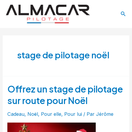
Aller
Main
au
Rech
Menu
contenu
stage de pilotage noël
Offrez un stage de pilotage
Offrez
un
sur route pour Noël
stage
de
Cadeau
,
Noël
,
Pour elle
,
Pour lui
/ Par
Jérôme
pilotage
sur