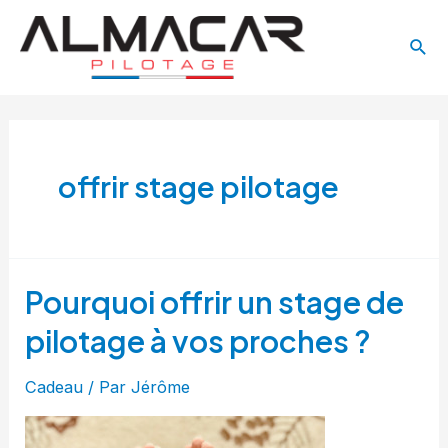
Aller
Main
au
Rech
Menu
contenu
offrir stage pilotage
Pourquoi offrir un stage de
pilotage à vos proches ?
Cadeau
/ Par
Jérôme