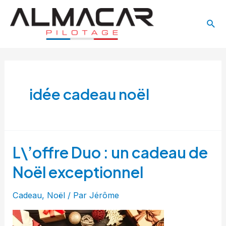
Aller
Main
au
Rech
Menu
contenu
idée cadeau noël
L\’offre Duo : un cadeau de
Noël exceptionnel
Cadeau
,
Noël
/ Par
Jérôme