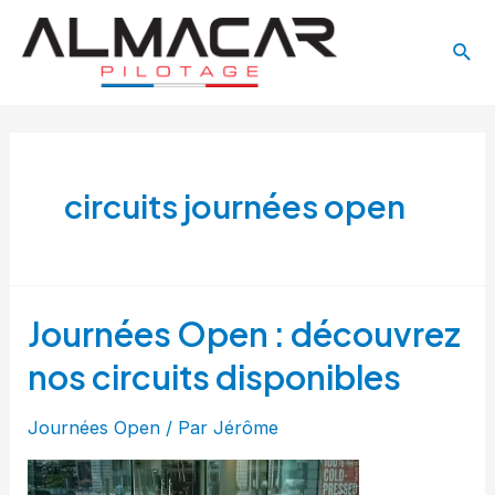
Aller
Main
au
Rech
Menu
contenu
circuits journées open
Journées Open : découvrez
nos circuits disponibles
Journées Open
/ Par
Jérôme