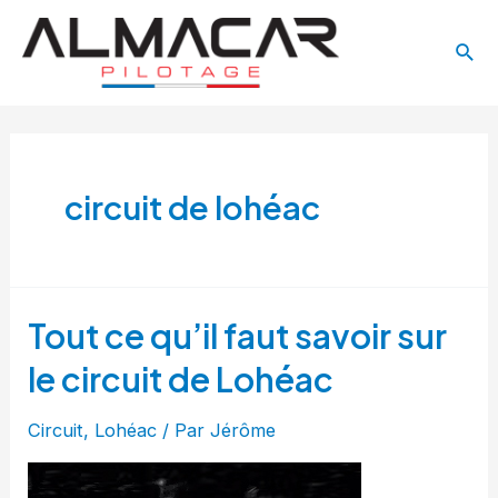
Aller
Main
au
Rech
Menu
contenu
circuit de lohéac
Tout ce qu’il faut savoir sur
le circuit de Lohéac
Circuit
,
Lohéac
/ Par
Jérôme