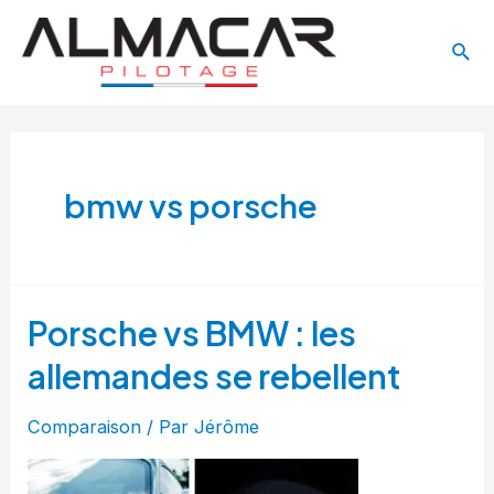
Aller
Main
au
Rech
Menu
contenu
bmw vs porsche
Porsche vs BMW : les
allemandes se rebellent
Comparaison
/ Par
Jérôme