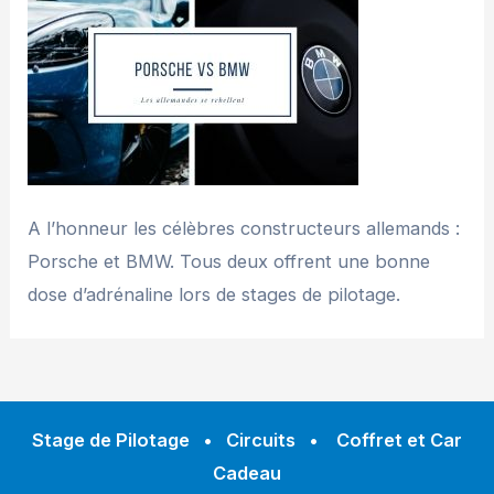
A l’honneur les célèbres constructeurs allemands :
Porsche et BMW. Tous deux offrent une bonne
dose d’adrénaline lors de stages de pilotage.
Stage de Pilotage
•
Circuits
•
Coffret et Car
Cadeau