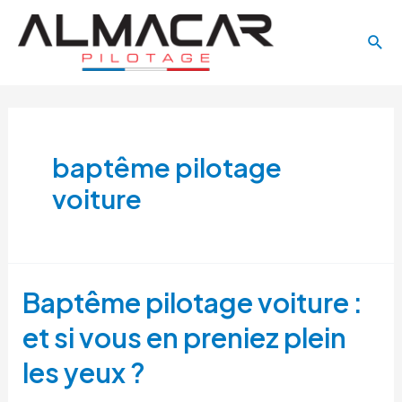
Aller
Main
au
Rech
Menu
contenu
baptême pilotage
voiture
Baptême pilotage voiture :
et si vous en preniez plein
les yeux ?