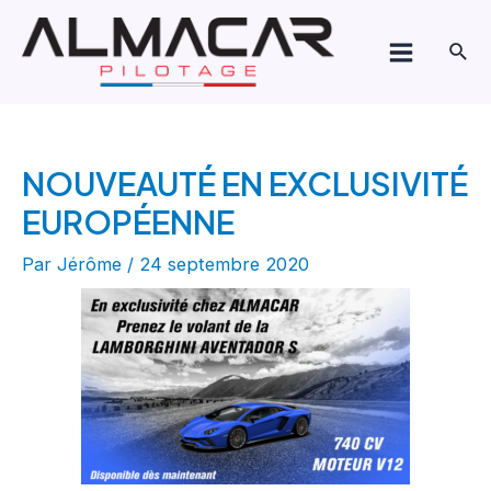
Aller
Navigation
Main
au
de
Rech
Menu
contenu
l’article
NOUVEAUTÉ EN EXCLUSIVITÉ
EUROPÉENNE
Par
Jérôme
/
24 septembre 2020