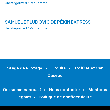
Uncategorized
/ Par
Jérôme
SAMUEL ET LUDOVIC DE PÉKIN EXPRESS
Uncategorized
/ Par
Jérôme
Stage de Pilotage
•
Circuits
•
Coffret et Car
Cadeau
Qui sommes-nous ?
•
Nous contacter
•
Mentions
légales
•
Politique de confidentialité