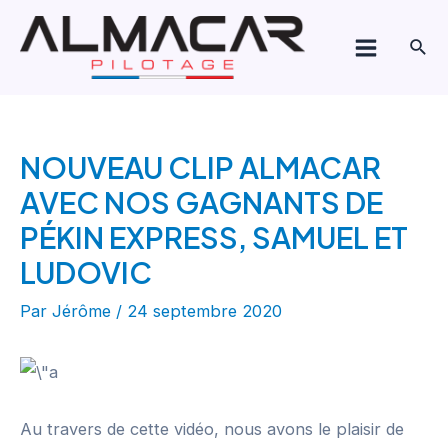
Aller
Navigation
Main
au
de
Rech
Menu
contenu
l’article
NOUVEAU CLIP ALMACAR
AVEC NOS GAGNANTS DE
PÉKIN EXPRESS, SAMUEL ET
LUDOVIC
Par
Jérôme
/
24 septembre 2020
Au travers de cette vidéo, nous avons le plaisir de