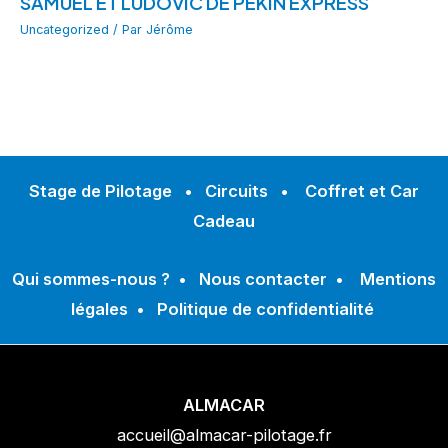
SAMUEL ET LUDOVIC DE PÉKIN EXPRESS
Uncategorized
/ Par
Jérôme
Stage de Pilotage
•
Circuits
•
Coffret et Car
Cadeau
Qui sommes-nous ?
•
Nous contacter
•
Mentions
légales
•
Politique de confidentialité
ALMACAR
accueil@almacar-pilotage.fr