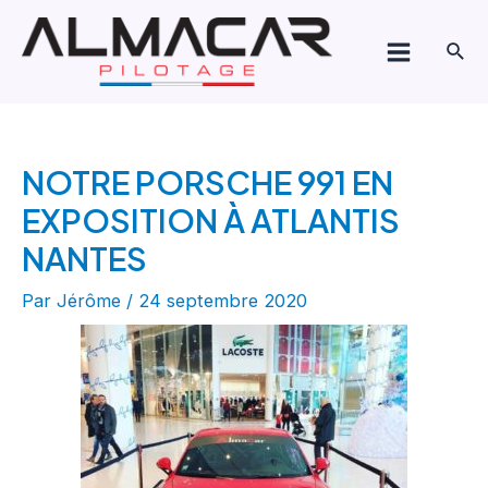
Aller
Navigation
Main
au
de
Rech
Menu
contenu
l’article
NOTRE PORSCHE 991 EN
EXPOSITION À ATLANTIS
NANTES
Par
Jérôme
/
24 septembre 2020