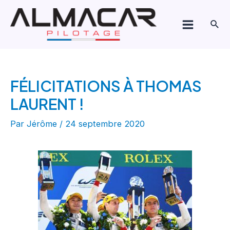
Aller
Navigation
Main
au
de
Rech
Menu
contenu
l’article
FÉLICITATIONS À THOMAS
LAURENT !
Par
Jérôme
/
24 septembre 2020