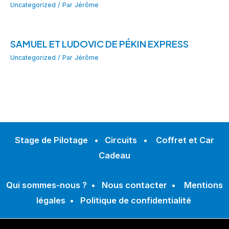
Uncategorized
/ Par
Jérôme
SAMUEL ET LUDOVIC DE PÉKIN EXPRESS
Uncategorized
/ Par
Jérôme
Stage de Pilotage
•
Circuits
•
Coffret et Car
Cadeau
Qui sommes-nous ?
•
Nous contacter
•
Mentions
légales
•
Politique de confidentialité