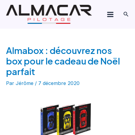
Aller
Navigation
Main
au
de
Rech
Menu
contenu
l’article
Almabox : découvrez nos
box pour le cadeau de Noël
parfait
Par
Jérôme
/
7 décembre 2020