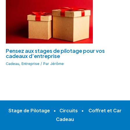
Pensez aux stages de pilotage pour vos
cadeaux d’entreprise
Cadeau
,
Entreprise
/ Par
Jérôme
Stage de Pilotage
•
Circuits
•
Coffret et Car
Cadeau